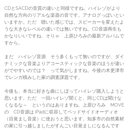
CDとSACDの音質の違いと同様ですね。ハイレゾがより
自然な方向のリアルな楽器の音です。アナログっぽいとい
いますか。ただ 聴いた感じでは、スピーカーを変えたよ
うな大きなレベルの違いでは無いですね。CD音源再生も
かなりいいですね、そりゃ 上原ひろみの最新アルバムで
すから。
まだ ハイレゾ音源 そう多くもって無いのですが、ダイ
ナミックな音楽よりアコースティックな音楽のほうが違い
がでやすいのでは？ って気がしますね。今後の木更津市
でレンガ積みした家の調査課題です。
今後も、本当に好きな曲にしぼってハイレゾ購入しようと
思います。ただ 一回ハイレゾ聞くと、同じCDは聞けな
くなるな～ というのはありますね。上原ひろみ MOVE
の CD音源は iPadに収容してベッドサイドオーディオ
（目覚まし音楽）に使おうと思います。知多市の自然素材
の家に引っ越しましたがすんごい目覚ましになるんです