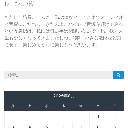
ね、これ。(笑)
ただし、防音ルームに S4700など、ここまでオーディオ
と音響にこだわってきた以上、ハイレゾ音源を避けて通る
という選択は、私には無い事は間違いないですね。残り人
生も少なくなってきましたしね。(笑) 小さな散財など気
にせず、楽しめるうちに楽しもうと思います。
検
索:
2026年8月
月
火
水
木
金
土
日
1
2
3
4
5
6
7
8
9